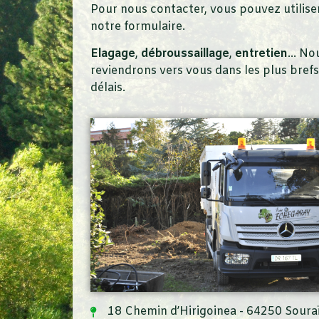
Pour nous contacter, vous pouvez utilise
notre formulaire.
Elagage
,
débroussaillage
,
entretien
… No
reviendrons vers vous dans les plus brefs
délais.
18 Chemin d’Hirigoinea - 64250 Soura