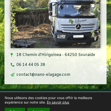
18 Chemin d’Hirigoinea - 64250 Souraïde
06 14 44 05 38
contact@nano-elagage.com
Contact
Nous utilisons des cookies pour vous offrir la meilleure
Mentions Légales
expérience sur notre site.
En savoir plus
Politique de confidentialité
Création : Agence Iltze pour Ñaño Elagage