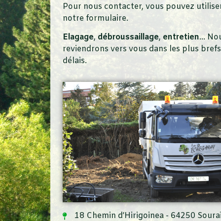
Pour nous contacter, vous pouvez utilise
notre formulaire.
Elagage
,
débroussaillage
,
entretien
… No
reviendrons vers vous dans les plus brefs
délais.
18 Chemin d’Hirigoinea - 64250 Soura