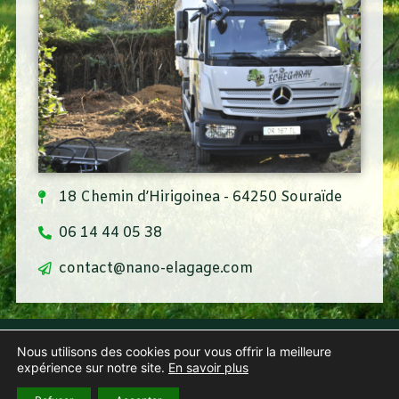
18 Chemin d’Hirigoinea - 64250 Souraïde
06 14 44 05 38
contact@nano-elagage.com
Contact
Nous utilisons des cookies pour vous offrir la meilleure
Mentions Légales
expérience sur notre site.
En savoir plus
Politique de confidentialité
Création : Agence Iltze pour Ñaño Elagage